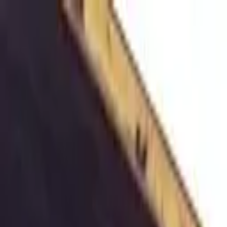
Nacionales
Mundo
Economía
Deportes
Entretenimiento
Juegos
PRO
Gusto
PRO
Opinión
PRO
Diputómetro
PRO
Beneficios
PRO
Nacionales
Se entregará: Cuarto sospechoso de lavado 
Por
Carlos Castro
| 30 de Ago. 2022 | 2:09 pm
carlos.castro@crhoy.com
Por
Carlos Castro
30 de Ago. 2022
|
2:09 pm
carlos.castro@crhoy.com
Compartir