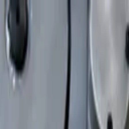
Nacionales
Mundo
Economía
Deportes
Entretenimiento
Juegos
PRO
Gusto
PRO
Opinión
PRO
Diputómetro
PRO
Beneficios
PRO
Nacionales
Domingo de Ramos: Fe y devoción marcaron
Por
Johan Rojas
| 13 de Abr. 2025 | 10:42 am
johan.rojas@crhoy.com
Por
Johan Rojas
13 de Abr. 2025
|
10:42 am
johan.rojas@crhoy.com
Compartir