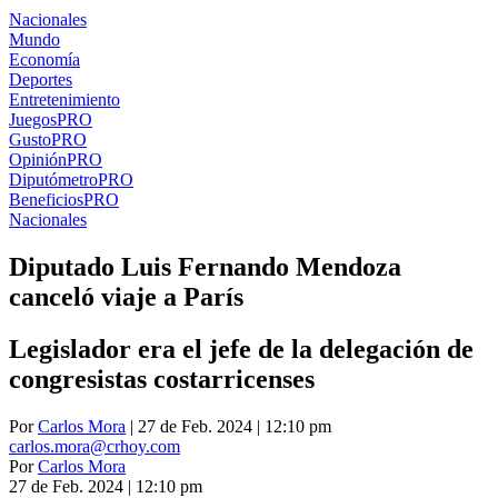
Nacionales
Mundo
Economía
Deportes
Entretenimiento
Juegos
PRO
Gusto
PRO
Opinión
PRO
Diputómetro
PRO
Beneficios
PRO
Nacionales
Diputado Luis Fernando Mendoza
canceló viaje a París
Legislador era el jefe de la delegación de
congresistas costarricenses
Por
Carlos Mora
| 27 de Feb. 2024 | 12:10 pm
carlos.mora@crhoy.com
Por
Carlos Mora
27 de Feb. 2024
|
12:10 pm