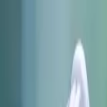
Nacionales
Mundo
Economía
Deportes
Entretenimiento
Juegos
PRO
Gusto
PRO
Opinión
PRO
Diputómetro
PRO
Beneficios
PRO
Nacionales
Bomberos atiende dos incendios durante es
Por
Daniel Córdoba
| 18 de Sep. 2024 | 3:47 pm
daniel.cordoba@crhoy.com
Por
Daniel Córdoba
18 de Sep. 2024
|
3:47 pm
daniel.cordoba@crhoy.com
Compartir