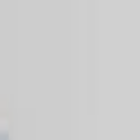
Nacionales
Mundo
Economía
Deportes
Entretenimiento
Juegos
PRO
Gusto
PRO
Opinión
PRO
Diputómetro
PRO
Beneficios
PRO
Nacionales
Empresarios turísticos piden reactivar co
Perciben merma de visitantes tras viaje
Por
Greivin Granados
| 2 de May. 2025 | 1:38 pm
greivin.granados@crhoy.com
Por
Greivin Granados
2 de May. 2025
|
1:38 pm
greivin.granados@crhoy.com
Compartir