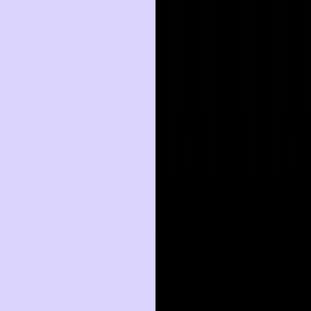
Nacionales
Mundo
Economía
Deportes
Entretenimiento
Juegos
PRO
Gusto
PRO
Opinión
PRO
Diputómetro
PRO
Beneficios
PRO
Entretenimiento
(FOTOS y VIDEO) La modelo a la que
Neymar le pidió un trío y su romance en
Big Brother Brasil
Por
Agencia / Redacción
| 3 de Mar. 2023 | 9:24 am
redacciongeneral@crhoy.com
Por
Agencia / Redacción
3 de Mar. 2023
|
9:24 am
redacciongeneral@crhoy.com
Compartir