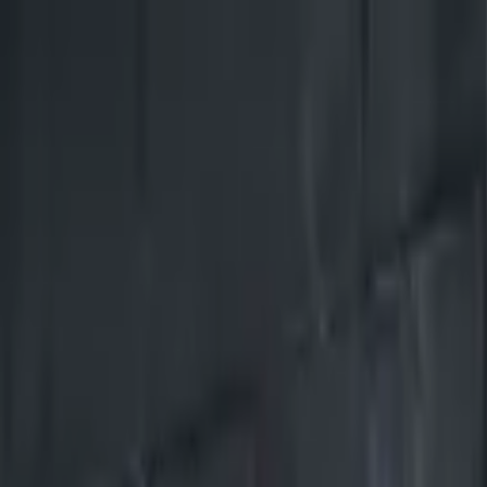
Nacionales
Mundo
Economía
Deportes
Entretenimiento
Juegos
PRO
Gusto
PRO
Opinión
PRO
Diputómetro
PRO
Beneficios
PRO
Nacionales
Show de magia y conciertos: Vea la agenda
Las actividades iniciaron el 4 de octubre
Por
Ingrid Hidalgo
| 6 de Oct. 2024 | 6:05 pm
ingrid.hidalgo@crhoy.com
Por
Ingrid Hidalgo
6 de Oct. 2024
|
6:05 pm
ingrid.hidalgo@crhoy.com
Compartir