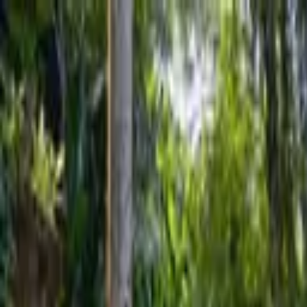
Nacionales
Mundo
Economía
Deportes
Entretenimiento
Juegos
PRO
Gusto
PRO
Opinión
PRO
Diputómetro
PRO
Beneficios
PRO
Nacionales
Ciudadano pide cuentas a Laura Fernández
Por
José Adelio Murillo
| 10 de Jun. 2026 | 12:29 pm
adelio.murillo@crhoy.com
Por
José Adelio Murillo
10 de Jun. 2026
|
12:29 pm
adelio.murillo@crhoy.com
Compartir