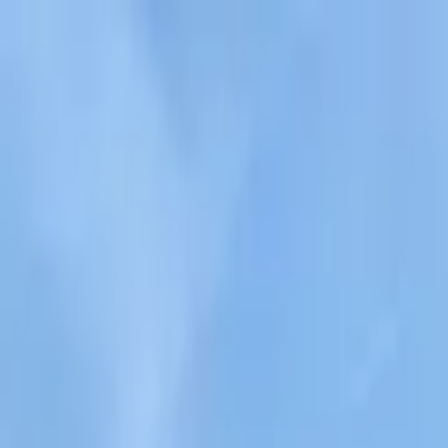
Nacionales
Mundo
Economía
Deportes
Entretenimiento
Juegos
PRO
Gusto
PRO
Opinión
PRO
Diputómetro
PRO
Beneficios
PRO
Entretenimiento
Johanna Villalobos anuncia su compromiso 
Por
Johan Rojas
| 13 de May. 2026 | 6:30 am
johan.rojas@crhoy.com
Por
Johan Rojas
13 de May. 2026
|
6:30 am
johan.rojas@crhoy.com
Compartir