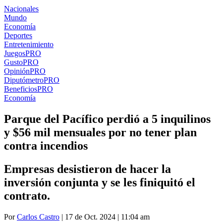
Nacionales
Mundo
Economía
Deportes
Entretenimiento
Juegos
PRO
Gusto
PRO
Opinión
PRO
Diputómetro
PRO
Beneficios
PRO
Economía
Parque del Pacífico perdió a 5 inquilinos
y $56 mil mensuales por no tener plan
contra incendios
Empresas desistieron de hacer la
inversión conjunta y se les finiquitó el
contrato.
Por
Carlos Castro
| 17 de Oct. 2024 | 11:04 am