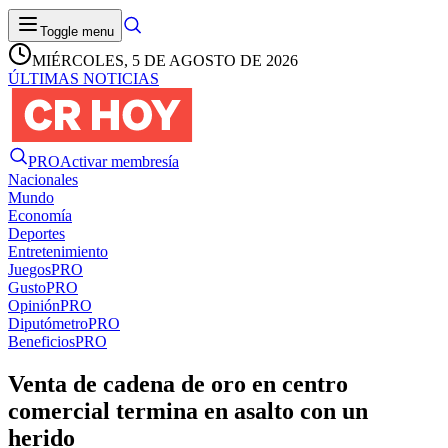
Toggle menu
MIÉRCOLES, 5 DE AGOSTO DE 2026
ÚLTIMAS NOTICIAS
PRO
Activar membresía
Nacionales
Mundo
Economía
Deportes
Entretenimiento
Juegos
PRO
Gusto
PRO
Opinión
PRO
Diputómetro
PRO
Beneficios
PRO
Venta de cadena de oro en centro
comercial termina en asalto con un
herido