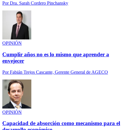
Por
Dra. Sarah Cordero Pinchansky
OPINIÓN
Cumplir años no es lo mismo que aprender a
envejecer
Por
Fabián Trejos Cascante, Gerente General de AGECO
OPINIÓN
Capacidad de absorción como mecanismo para el
desarrollo económico