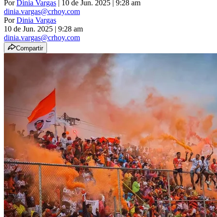
Por
Dinia Vargas
| 10 de Jun. 2025 | 9:28 am
dinia.vargas@crhoy.com
Por
Dinia Vargas
10 de Jun. 2025
|
9:28 am
dinia.vargas@crhoy.com
Compartir