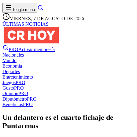
Toggle menu
VIERNES, 7 DE AGOSTO DE 2026
ÚLTIMAS NOTICIAS
PRO
Activar membresía
Nacionales
Mundo
Economía
Deportes
Entretenimiento
Juegos
PRO
Gusto
PRO
Opinión
PRO
Diputómetro
PRO
Beneficios
PRO
Un delantero es el cuarto fichaje de
Puntarenas