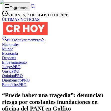
Toggle menu
VIERNES, 7 DE AGOSTO DE 2026
ÚLTIMAS NOTICIAS
PRO
Activar membresía
Nacionales
Mundo
Economía
Deportes
Entretenimiento
Juegos
PRO
Gusto
PRO
Opinión
PRO
Diputómetro
PRO
Beneficios
PRO
“Puede haber una tragedia”: denuncian
riesgo por constantes inundaciones en
oficina del PANI en Golfito