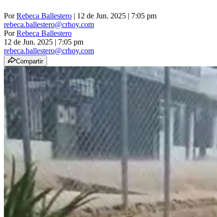
Por
Rebeca Ballestero
| 12 de Jun. 2025 | 7:05 pm
rebeca.ballestero@crhoy.com
Por
Rebeca Ballestero
12 de Jun. 2025
|
7:05 pm
rebeca.ballestero@crhoy.com
Compartir