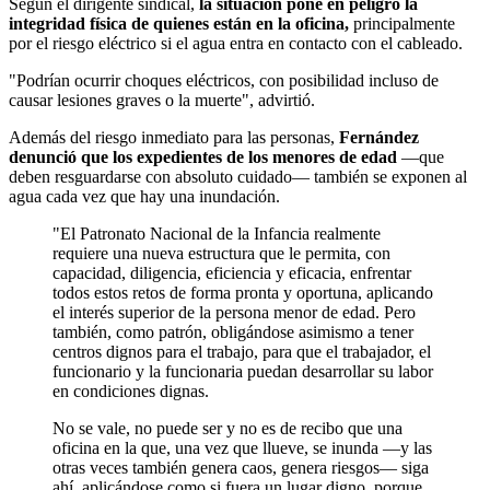
Según el dirigente sindical,
la situación pone en peligro la
integridad física de quienes están en la oficina,
principalmente
por el riesgo eléctrico si el agua entra en contacto con el cableado.
"Podrían ocurrir choques eléctricos, con posibilidad incluso de
causar lesiones graves o la muerte", advirtió.
Además del riesgo inmediato para las personas,
Fernández
denunció que los expedientes de los menores de edad
—que
deben resguardarse con absoluto cuidado— también se exponen al
agua cada vez que hay una inundación.
"El Patronato Nacional de la Infancia realmente
requiere una nueva estructura que le permita, con
capacidad, diligencia, eficiencia y eficacia, enfrentar
todos estos retos de forma pronta y oportuna, aplicando
el interés superior de la persona menor de edad. Pero
también, como patrón, obligándose asimismo a tener
centros dignos para el trabajo, para que el trabajador, el
funcionario y la funcionaria puedan desarrollar su labor
en condiciones dignas.
No se vale, no puede ser y no es de recibo que una
oficina en la que, una vez que llueve, se inunda —y las
otras veces también genera caos, genera riesgos— siga
ahí, aplicándose como si fuera un lugar digno, porque