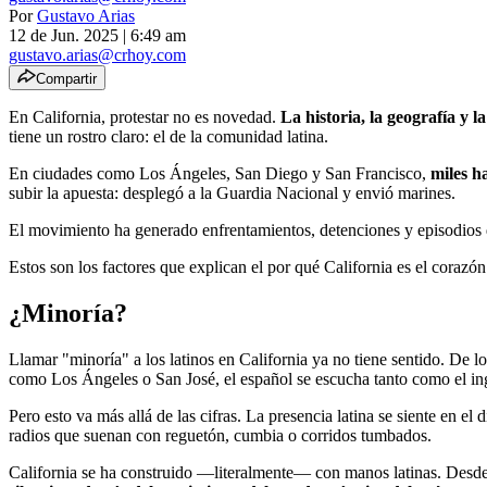
Por
Gustavo Arias
12 de Jun. 2025
|
6:49 am
gustavo.arias@crhoy.com
Compartir
En California, protestar no es novedad.
La historia, la geografía y l
tiene un rostro claro: el de la comunidad latina.
En ciudades como Los Ángeles, San Diego y San Francisco,
miles h
subir la apuesta: desplegó a la Guardia Nacional y envió marines.
El movimiento ha generado enfrentamientos, detenciones y episodios
Estos son los factores que explican el por qué California es el corazó
¿Minoría?
Llamar "minoría" a los latinos en California ya no tiene sentido. De lo
como Los Ángeles o San José, el español se escucha tanto como el ing
Pero esto va más allá de las cifras. La presencia latina se siente en el d
radios que suenan con reguetón, cumbia o corridos tumbados.
California se ha construido —literalmente— con manos latinas. Desde 