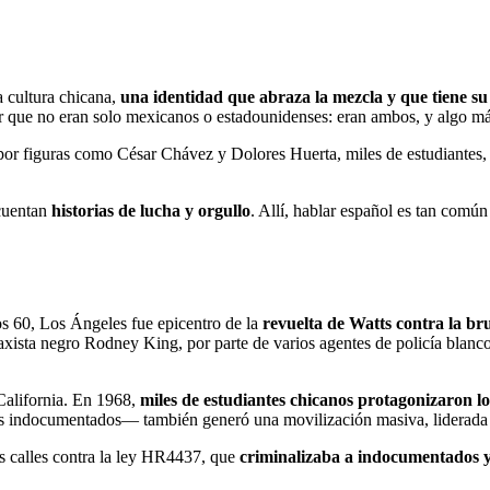
a cultura chicana,
una identidad que abraza la mezcla y que tiene su
que no eran solo mexicanos o estadounidenses: eran ambos, y algo má
por figuras como César Chávez y Dolores Huerta, miles de estudiantes,
 cuentan
historias de lucha y orgullo
. Allí, hablar español es tan comú
años 60, Los Ángeles fue epicentro de la
revuelta de Watts contra la bru
axista negro Rodney King, por parte de varios agentes de policía blanc
 California. En 1968,
miles de estudiantes chicanos protagonizaron l
os indocumentados— también generó una movilización masiva, liderada p
s calles contra la ley HR4437, que
criminalizaba a indocumentados y