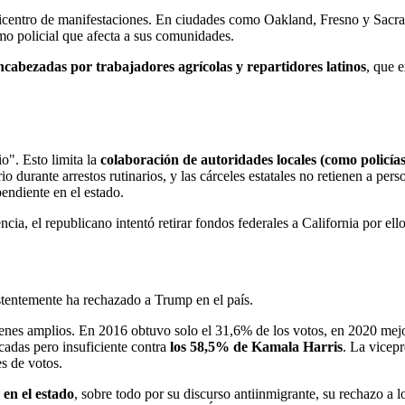
 epicentro de manifestaciones. En ciudades como Oakland, Fresno y Sac
mo policial que afecta a sus comunidades.
ncabezadas por trabajadores agrícolas y repartidores latinos
, que 
". Esto limita la
colaboración de autoridades locales (como policías
rio durante arrestos rutinarios, y las cárceles estatales no retienen a 
endiente en el estado.
cia, el republicano intentó retirar fondos federales a California por ell
istentemente ha rechazado a Trump en el país.
rgenes amplios. En 2016 obtuvo solo el 31,6% de los votos, en 2020 m
adas pero insuficiente contra
los 58,5% de Kamala Harris
. La vicep
s de votos.
 en el estado
, sobre todo por su discurso antiinmigrante, su rechazo a