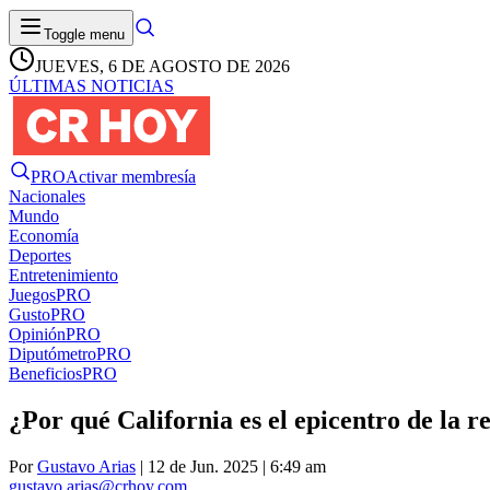
Toggle menu
JUEVES, 6 DE AGOSTO DE 2026
ÚLTIMAS NOTICIAS
PRO
Activar membresía
Nacionales
Mundo
Economía
Deportes
Entretenimiento
Juegos
PRO
Gusto
PRO
Opinión
PRO
Diputómetro
PRO
Beneficios
PRO
¿Por qué California es el epicentro de la r
Por
Gustavo Arias
| 12 de Jun. 2025 | 6:49 am
gustavo.arias@crhoy.com