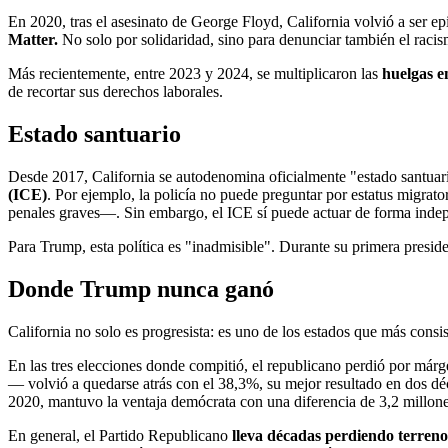
En 2020, tras el asesinato de George Floyd, California volvió a ser
Matter.
No solo por solidaridad, sino para denunciar también el racis
Más recientemente, entre 2023 y 2024, se multiplicaron las
huelgas e
de recortar sus derechos laborales.
Estado santuario
Desde 2017, California se autodenomina oficialmente "estado santuario
(ICE)
. Por ejemplo, la policía no puede preguntar por estatus migrato
penales graves—. Sin embargo, el ICE sí puede actuar de forma indep
Para Trump, esta política es "inadmisible". Durante su primera presiden
Donde Trump nunca ganó
California no solo es progresista: es uno de los estados que más cons
En las tres elecciones donde compitió, el republicano perdió por má
— volvió a quedarse atrás con el 38,3%, su mejor resultado en dos déc
2020, mantuvo la ventaja demócrata con una diferencia de 3,2 millone
En general, el Partido Republicano
lleva décadas perdiendo terreno