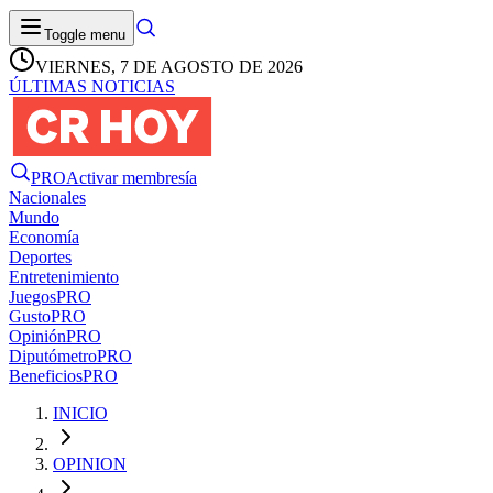
Toggle menu
VIERNES, 7 DE AGOSTO DE 2026
ÚLTIMAS NOTICIAS
PRO
Activar membresía
Nacionales
Mundo
Economía
Deportes
Entretenimiento
Juegos
PRO
Gusto
PRO
Opinión
PRO
Diputómetro
PRO
Beneficios
PRO
INICIO
OPINION