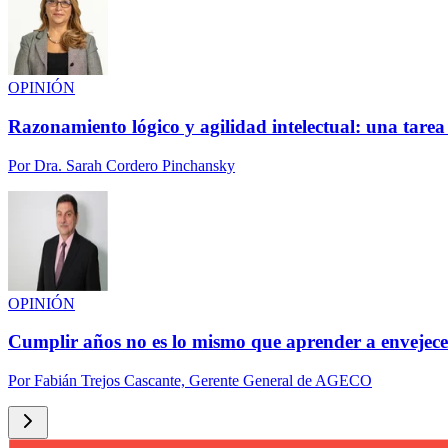
OPINIÓN
Razonamiento lógico y agilidad intelectual: una tarea
Por
Dra. Sarah Cordero Pinchansky
OPINIÓN
Cumplir años no es lo mismo que aprender a envejece
Por
Fabián Trejos Cascante, Gerente General de AGECO