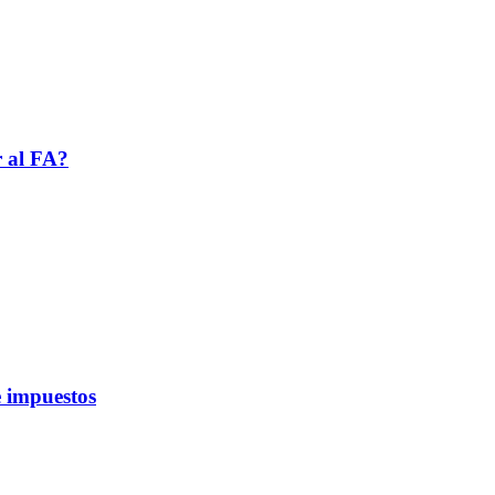
r al FA?
 impuestos