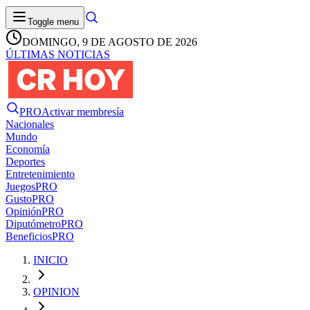
Toggle menu
DOMINGO, 9 DE AGOSTO DE 2026
ÚLTIMAS NOTICIAS
PRO
Activar membresía
Nacionales
Mundo
Economía
Deportes
Entretenimiento
Juegos
PRO
Gusto
PRO
Opinión
PRO
Diputómetro
PRO
Beneficios
PRO
INICIO
OPINION