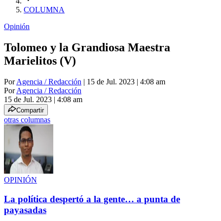
COLUMNA
Opinión
Tolomeo y la Grandiosa Maestra
Marielitos (V)
Por
Agencia / Redacción
| 15 de Jul. 2023 | 4:08 am
Por
Agencia / Redacción
15 de Jul. 2023
|
4:08 am
Compartir
otras columnas
OPINIÓN
La política despertó a la gente… a punta de
payasadas