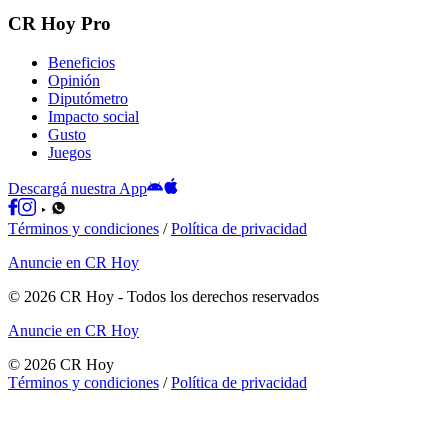
CR Hoy Pro
Beneficios
Opinión
Diputómetro
Impacto social
Gusto
Juegos
Descargá nuestra App
Términos y condiciones
/
Política de privacidad
Anuncie en CR Hoy
©
2026
CR Hoy
- Todos los derechos reservados
Anuncie en CR Hoy
©
2026
CR Hoy
Términos y condiciones
/
Política de privacidad