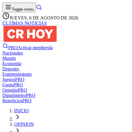
Toggle menu
JUEVES, 6 DE AGOSTO DE 2026
ÚLTIMAS NOTICIAS
PRO
Activar membresía
Nacionales
Mundo
Economía
Deportes
Entretenimiento
Juegos
PRO
Gusto
PRO
Opinión
PRO
Diputómetro
PRO
Beneficios
PRO
INICIO
OPINION