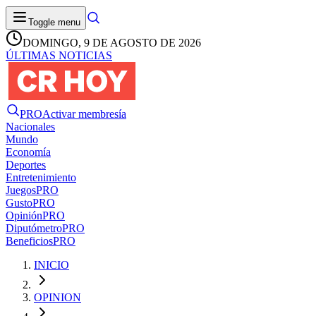
Toggle menu
DOMINGO, 9 DE AGOSTO DE 2026
ÚLTIMAS NOTICIAS
PRO
Activar membresía
Nacionales
Mundo
Economía
Deportes
Entretenimiento
Juegos
PRO
Gusto
PRO
Opinión
PRO
Diputómetro
PRO
Beneficios
PRO
INICIO
OPINION