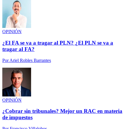
OPINIÓN
¿El FA se va a tragar al PLN? ¿El PLN se va a
tragar al FA?
Por
Ariel Robles Barrantes
OPINIÓN
¿Cobrar sin tribunales? Mejor un RAC en materia
de impuestos
Por
Francisco Villalobos