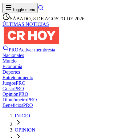
Toggle menu
SÁBADO, 8 DE AGOSTO DE 2026
ÚLTIMAS NOTICIAS
PRO
Activar membresía
Nacionales
Mundo
Economía
Deportes
Entretenimiento
Juegos
PRO
Gusto
PRO
Opinión
PRO
Diputómetro
PRO
Beneficios
PRO
INICIO
OPINION