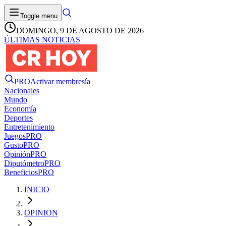
Toggle menu
DOMINGO, 9 DE AGOSTO DE 2026
ÚLTIMAS NOTICIAS
PRO
Activar membresía
Nacionales
Mundo
Economía
Deportes
Entretenimiento
Juegos
PRO
Gusto
PRO
Opinión
PRO
Diputómetro
PRO
Beneficios
PRO
INICIO
OPINION