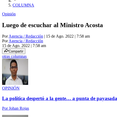
COLUMNA
Opinión
Luego de escuchar al Ministro Acosta
Por
Agencia / Redacción
| 15 de Ago. 2022 | 7:58 am
Por
Agencia / Redacción
15 de Ago. 2022
|
7:58 am
Compartir
otras columnas
OPINIÓN
La política despertó a la gente… a punta de payasada
Por
Johan Rojas