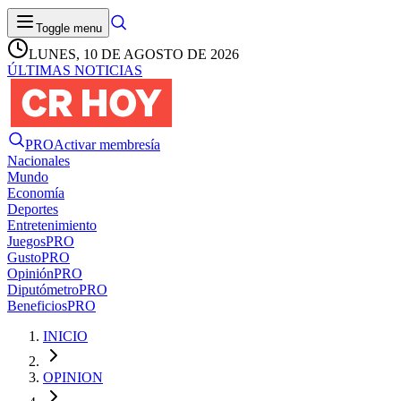
Toggle menu
LUNES, 10 DE AGOSTO DE 2026
ÚLTIMAS NOTICIAS
PRO
Activar membresía
Nacionales
Mundo
Economía
Deportes
Entretenimiento
Juegos
PRO
Gusto
PRO
Opinión
PRO
Diputómetro
PRO
Beneficios
PRO
INICIO
OPINION