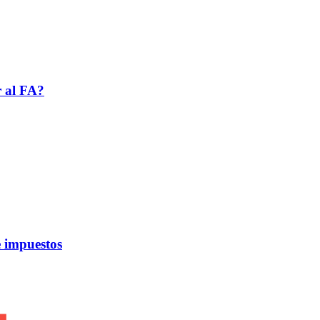
r al FA?
 impuestos