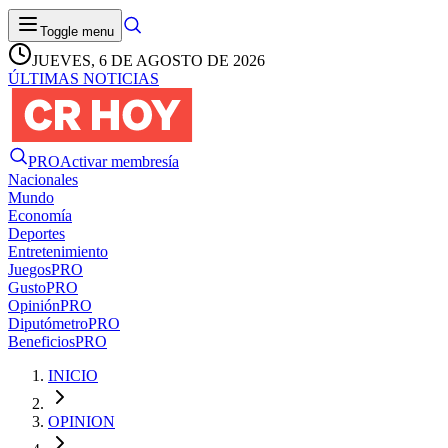
Toggle menu
JUEVES, 6 DE AGOSTO DE 2026
ÚLTIMAS NOTICIAS
PRO
Activar membresía
Nacionales
Mundo
Economía
Deportes
Entretenimiento
Juegos
PRO
Gusto
PRO
Opinión
PRO
Diputómetro
PRO
Beneficios
PRO
INICIO
OPINION