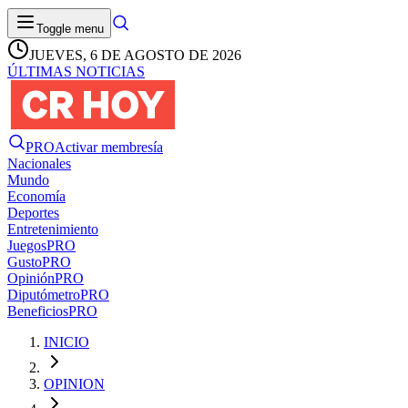
Toggle menu
JUEVES, 6 DE AGOSTO DE 2026
ÚLTIMAS NOTICIAS
PRO
Activar membresía
Nacionales
Mundo
Economía
Deportes
Entretenimiento
Juegos
PRO
Gusto
PRO
Opinión
PRO
Diputómetro
PRO
Beneficios
PRO
INICIO
OPINION