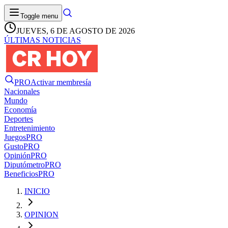
Toggle menu
JUEVES, 6 DE AGOSTO DE 2026
ÚLTIMAS NOTICIAS
PRO
Activar membresía
Nacionales
Mundo
Economía
Deportes
Entretenimiento
Juegos
PRO
Gusto
PRO
Opinión
PRO
Diputómetro
PRO
Beneficios
PRO
INICIO
OPINION