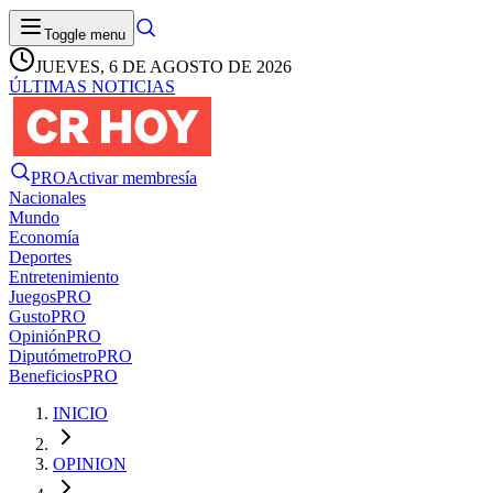
Toggle menu
JUEVES, 6 DE AGOSTO DE 2026
ÚLTIMAS NOTICIAS
PRO
Activar membresía
Nacionales
Mundo
Economía
Deportes
Entretenimiento
Juegos
PRO
Gusto
PRO
Opinión
PRO
Diputómetro
PRO
Beneficios
PRO
INICIO
OPINION