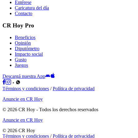
Entérese
Caricatura del día
Contacto
CR Hoy Pro
Beneficios
Opinión
Diputómetro
Impacto social
Gusto
Juegos
Descargá nuestra App
Términos y condiciones
/
Política de privacidad
Anuncie en CR Hoy
©
2026
CR Hoy
- Todos los derechos reservados
Anuncie en CR Hoy
©
2026
CR Hoy
Términos y condiciones
/
Política de privacidad