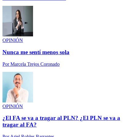
OPINIÓN
Nunca me sentí menos sola
Por
Marcela Trejos Coronado
OPINIÓN
¿El FA se va a tragar al PLN? ¿El PLN se va a
tragar al FA?
Por
Ariel Robles Barrantes