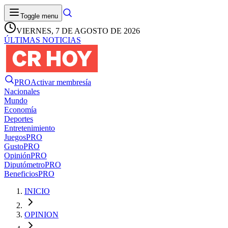
Toggle menu
VIERNES, 7 DE AGOSTO DE 2026
ÚLTIMAS NOTICIAS
PRO
Activar membresía
Nacionales
Mundo
Economía
Deportes
Entretenimiento
Juegos
PRO
Gusto
PRO
Opinión
PRO
Diputómetro
PRO
Beneficios
PRO
INICIO
OPINION