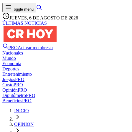
Toggle menu
JUEVES, 6 DE AGOSTO DE 2026
ÚLTIMAS NOTICIAS
PRO
Activar membresía
Nacionales
Mundo
Economía
Deportes
Entretenimiento
Juegos
PRO
Gusto
PRO
Opinión
PRO
Diputómetro
PRO
Beneficios
PRO
INICIO
OPINION