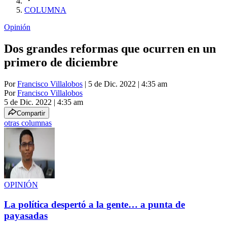
COLUMNA
Opinión
Dos grandes reformas que ocurren en un
primero de diciembre
Por
Francisco Villalobos
| 5 de Dic. 2022 | 4:35 am
Por
Francisco Villalobos
5 de Dic. 2022
|
4:35 am
Compartir
otras columnas
OPINIÓN
La política despertó a la gente… a punta de
payasadas