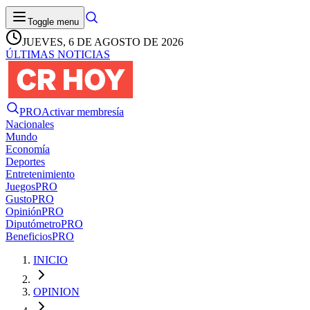
Toggle menu
JUEVES, 6 DE AGOSTO DE 2026
ÚLTIMAS NOTICIAS
PRO
Activar membresía
Nacionales
Mundo
Economía
Deportes
Entretenimiento
Juegos
PRO
Gusto
PRO
Opinión
PRO
Diputómetro
PRO
Beneficios
PRO
INICIO
OPINION