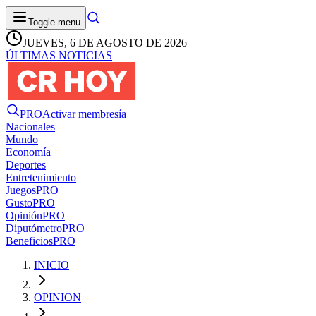
Toggle menu
JUEVES, 6 DE AGOSTO DE 2026
ÚLTIMAS NOTICIAS
PRO
Activar membresía
Nacionales
Mundo
Economía
Deportes
Entretenimiento
Juegos
PRO
Gusto
PRO
Opinión
PRO
Diputómetro
PRO
Beneficios
PRO
INICIO
OPINION