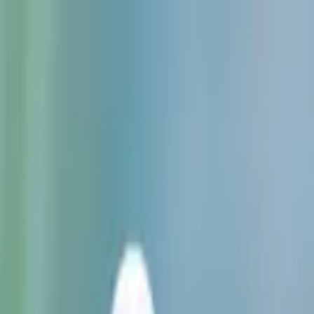
rovocan presas y largas filas