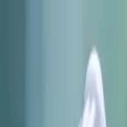
Nacionales
Mundo
Economía
Deportes
Entretenimiento
Juegos
PRO
Gusto
PRO
Opinión
PRO
Diputómetro
PRO
Beneficios
PRO
Nacionales
Pruebas de manejo en el Estadio Nacional p
Por
Johan Rojas
| 17 de Jun. 2026 | 8:16 am
johan.rojas@crhoy.com
Por
Johan Rojas
17 de Jun. 2026
|
8:16 am
johan.rojas@crhoy.com
Compartir