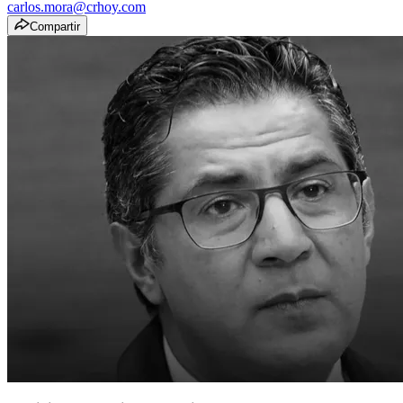
carlos.mora@crhoy.com
Compartir