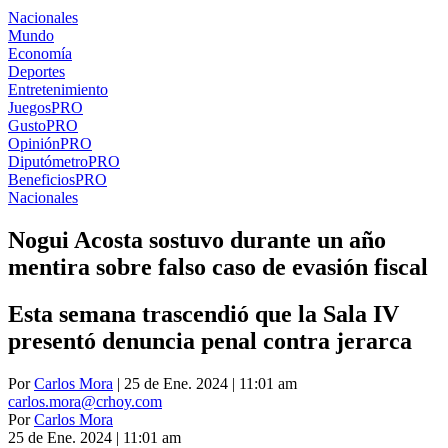
Nacionales
Mundo
Economía
Deportes
Entretenimiento
Juegos
PRO
Gusto
PRO
Opinión
PRO
Diputómetro
PRO
Beneficios
PRO
Nacionales
Nogui Acosta sostuvo durante un año
mentira sobre falso caso de evasión fiscal
Esta semana trascendió que la Sala IV
presentó denuncia penal contra jerarca
Por
Carlos Mora
| 25 de Ene. 2024 | 11:01 am
carlos.mora@crhoy.com
Por
Carlos Mora
25 de Ene. 2024
|
11:01 am