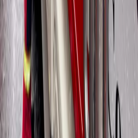
Noticias
Portada
Últimas
Más leídas
Nacionales
Deportes
Entretenimiento
Economía
Tecnología
Mundo
Programas
Resumamos
TecToc
El Chunchero
Sobremesa
Otras
Nosotros
Entérese
Caricatura del día