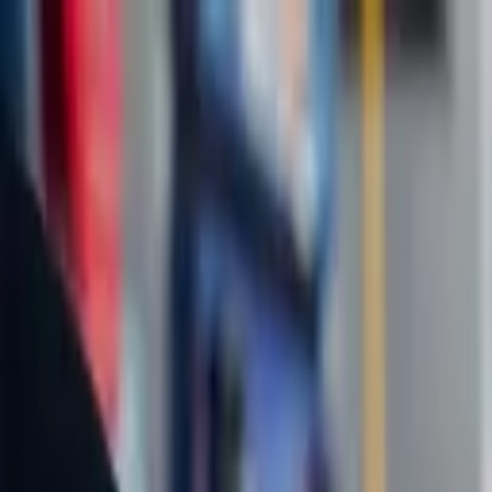
Nacionales
Mundo
Economía
Deportes
Entretenimiento
Juegos
PRO
Gusto
PRO
Opinión
PRO
Diputómetro
PRO
Beneficios
PRO
Nacionales
Ciudadanos hacen largas filas para votar e
Por
Johan Rojas
| 1 de Feb. 2026 | 1:30 pm
johan.rojas@crhoy.com
Por
Johan Rojas
1 de Feb. 2026
|
1:30 pm
johan.rojas@crhoy.com
Compartir