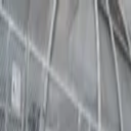
Nacionales
Mundo
Economía
Deportes
Entretenimiento
Juegos
PRO
Gusto
PRO
Opinión
PRO
Diputómetro
PRO
Beneficios
PRO
Mundo
Escala la tensión social en Bolivia por crisi
Por
AFP
| 12 de May. 2026 | 6:01 pm
noticiasdeafp@crhoy.com
Por
AFP
12 de May. 2026
|
6:01 pm
noticiasdeafp@crhoy.com
Compartir