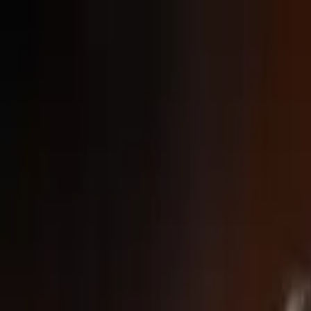
Nacionales
Mundo
Economía
Deportes
Entretenimiento
Juegos
PRO
Gusto
PRO
Opinión
PRO
Diputómetro
PRO
Beneficios
PRO
Mundo
Crisis energética en Cuba: apagones y tensi
Por
AFP
| 14 de May. 2026 | 9:50 am
noticiasdeafp@crhoy.com
Por
AFP
14 de May. 2026
|
9:50 am
noticiasdeafp@crhoy.com
Compartir