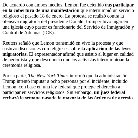
De acuerdo con ambos medios, Lemon fue detenido tras
participar
en la cobertura de una manifestación
que interrumpió un servicio
religioso el pasado 18 de enero. La protesta se realizó contra la
ofensiva migratoria del presidente Donald Trump y tuvo lugar en
una iglesia cuyo pastor es funcionario del Servicio de Inmigración y
Control de Aduanas (ICE).
Reuters señaló que Lemon transmitió en vivo la protesta y que
sostuvo discusiones con feligreses sobre
la aplicación de las leyes
migratorias.
El expresentador afirmó que asistió al lugar en calidad
de periodista y que desconocía que los activistas interrumpirían la
ceremonia religiosa.
Por su parte,
The New York Times
informó que la administración
Trump intentó imputar a ocho personas por el incidente, incluido
Lemon, con base en una ley federal que protege el derecho a
participar en servicios religiosos. Sin embargo,
un juez federal
rechazó la semana pasada la mayoría de las órdenes de arresto
por considerar insuficientes las pruebas, entre ellas las relacionadas
con Lemon.
Tras esa decisión, el Departamento de Justicia solicitó a un tribunal
de apelaciones que obligara al juez a autorizar los cargos
adicionales, petición que fue denegada. Aun así,
Lemon fue
arrestado este viernes
y ahora se prevé que impugne el proceso