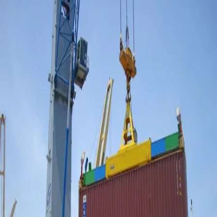
Nacionales
Mundo
Economía
Deportes
Entretenimiento
Juegos
PRO
Gusto
PRO
Opinión
PRO
Diputómetro
PRO
Beneficios
PRO
Mundo
Arrestan a expresentador de CNN Don
Lemon por protesta en iglesia de
Minnesota
Por
Gustavo Arias
| 30 de Ene. 2026 | 7:44 am
gustavo.arias@crhoy.com
Por
Gustavo Arias
30 de Ene. 2026
|
7:44 am
gustavo.arias@crhoy.com
Compartir