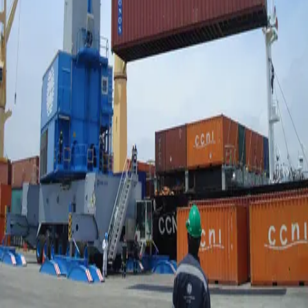
El expresentador de CNN Don Lemon fue
arrestado este viernes
por presunta violación de la ley federal
durante una protesta en
una iglesia de St. Paul, Minnesota, según informaron
Reuters
y
The
New York Times
, citando a funcionarios del Departamento de
Justicia y personas familiarizadas con el caso.