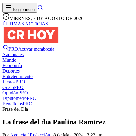
Toggle menu
VIERNES, 7 DE AGOSTO DE 2026
ÚLTIMAS NOTICIAS
PRO
Activar membresía
Nacionales
Mundo
Economía
Deportes
Entretenimiento
Juegos
PRO
Gusto
PRO
Opinión
PRO
Diputómetro
PRO
Beneficios
PRO
Frase del Día
La frase del día Paulina Ramírez
Por
Agencia / Redacción
| 8 de May. 2024 | 3:22 am