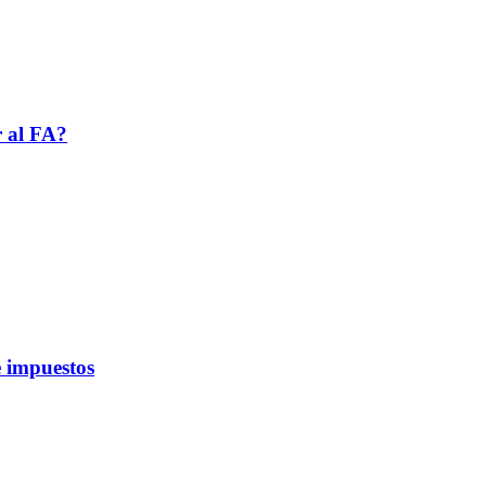
r al FA?
 impuestos