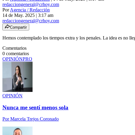
redacciongeneral@crhoy.com
Por
Agencia / Redacción
14 de May. 2025
|
3:17 am
redacciongeneral@crhoy.com
Compartir
Hemos contemplado los tiempos extra y los penales. La idea es no lleg
Comentarios
0
comentarios
OPINIÓN
PRO
OPINIÓN
Nunca me sentí menos sola
Por
Marcela Trejos Coronado