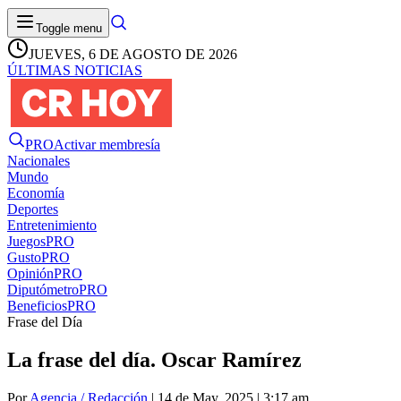
Toggle menu
JUEVES, 6 DE AGOSTO DE 2026
ÚLTIMAS NOTICIAS
PRO
Activar membresía
Nacionales
Mundo
Economía
Deportes
Entretenimiento
Juegos
PRO
Gusto
PRO
Opinión
PRO
Diputómetro
PRO
Beneficios
PRO
Frase del Día
La frase del día. Oscar Ramírez
Por
Agencia / Redacción
| 14 de May. 2025 | 3:17 am