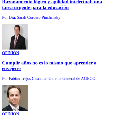
Razonamiento lógico y agilidad intelectual: una
tarea urgente para la educación
Por
Dra. Sarah Cordero Pinchansky
OPINIÓN
Cumplir años no es lo mismo que aprender a
envejecer
Por
Fabián Trejos Cascante, Gerente General de AGECO
OPINIÓN