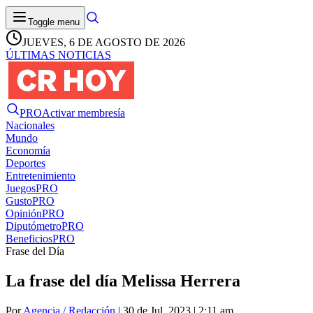
Toggle menu
JUEVES, 6 DE AGOSTO DE 2026
ÚLTIMAS NOTICIAS
PRO
Activar membresía
Nacionales
Mundo
Economía
Deportes
Entretenimiento
Juegos
PRO
Gusto
PRO
Opinión
PRO
Diputómetro
PRO
Beneficios
PRO
Frase del Día
La frase del día Melissa Herrera
Por
Agencia / Redacción
| 30 de Jul. 2023 | 2:11 am