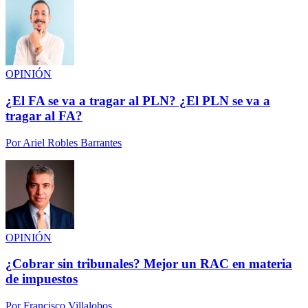
OPINIÓN
¿El FA se va a tragar al PLN? ¿El PLN se va a
tragar al FA?
Por
Ariel Robles Barrantes
OPINIÓN
¿Cobrar sin tribunales? Mejor un RAC en materia
de impuestos
Por
Francisco Villalobos