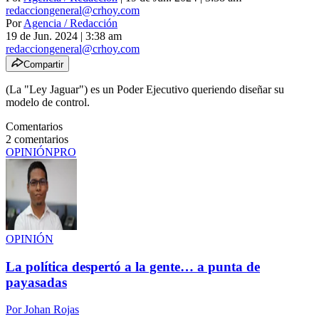
redacciongeneral@crhoy.com
Por
Agencia / Redacción
19 de Jun. 2024
|
3:38 am
redacciongeneral@crhoy.com
Compartir
(La "Ley Jaguar") es un Poder Ejecutivo queriendo diseñar su
modelo de control.
Comentarios
2
comentarios
OPINIÓN
PRO
OPINIÓN
La política despertó a la gente… a punta de
payasadas
Por
Johan Rojas