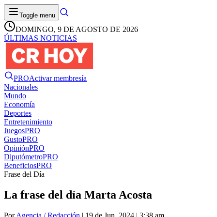
Toggle menu
DOMINGO, 9 DE AGOSTO DE 2026
ÚLTIMAS NOTICIAS
PRO
Activar membresía
Nacionales
Mundo
Economía
Deportes
Entretenimiento
Juegos
PRO
Gusto
PRO
Opinión
PRO
Diputómetro
PRO
Beneficios
PRO
Frase del Día
La frase del día Marta Acosta
Por
Agencia / Redacción
| 19 de Jun. 2024 | 3:38 am