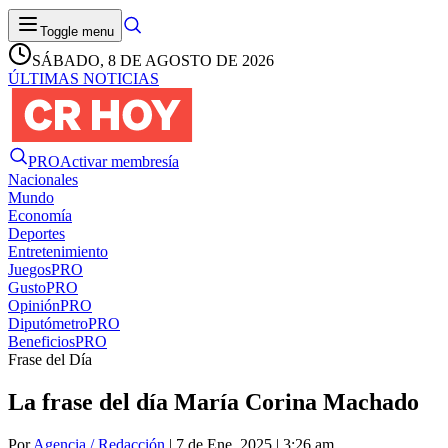
Toggle menu
SÁBADO, 8 DE AGOSTO DE 2026
ÚLTIMAS NOTICIAS
PRO
Activar membresía
Nacionales
Mundo
Economía
Deportes
Entretenimiento
Juegos
PRO
Gusto
PRO
Opinión
PRO
Diputómetro
PRO
Beneficios
PRO
Frase del Día
La frase del día María Corina Machado
Por
Agencia / Redacción
| 7 de Ene. 2025 | 3:26 am