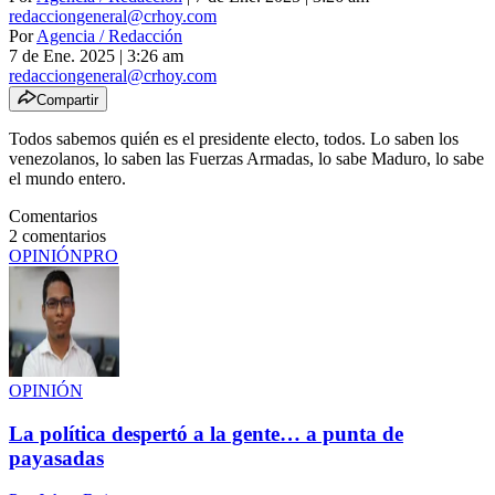
redacciongeneral@crhoy.com
Por
Agencia / Redacción
7 de Ene. 2025
|
3:26 am
redacciongeneral@crhoy.com
Compartir
Todos sabemos quién es el presidente electo, todos. Lo saben los
venezolanos, lo saben las Fuerzas Armadas, lo sabe Maduro, lo sabe
el mundo entero.
Comentarios
2
comentarios
OPINIÓN
PRO
OPINIÓN
La política despertó a la gente… a punta de
payasadas