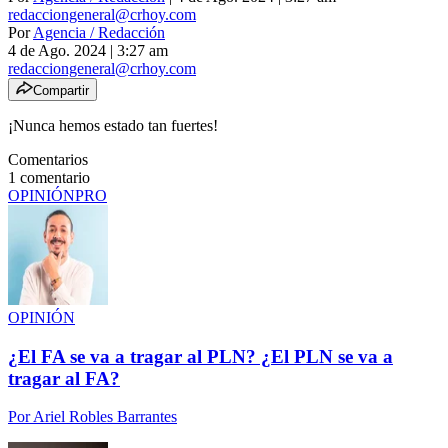
redacciongeneral@crhoy.com
Por
Agencia / Redacción
4 de Ago. 2024
|
3:27 am
redacciongeneral@crhoy.com
Compartir
¡Nunca hemos estado tan fuertes!
Comentarios
1
comentario
OPINIÓN
PRO
OPINIÓN
¿El FA se va a tragar al PLN? ¿El PLN se va a
tragar al FA?
Por
Ariel Robles Barrantes