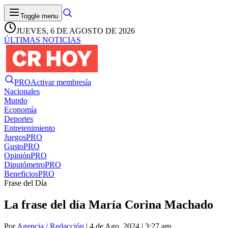
Toggle menu
JUEVES, 6 DE AGOSTO DE 2026
ÚLTIMAS NOTICIAS
PRO
Activar membresía
Nacionales
Mundo
Economía
Deportes
Entretenimiento
Juegos
PRO
Gusto
PRO
Opinión
PRO
Diputómetro
PRO
Beneficios
PRO
Frase del Día
La frase del día María Corina Machado
Por
Agencia / Redacción
| 4 de Ago. 2024 | 3:27 am