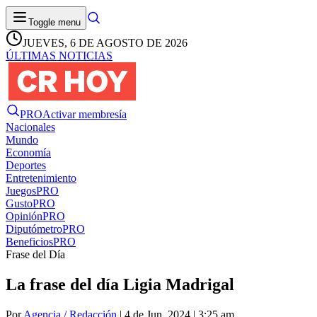
Toggle menu
JUEVES, 6 DE AGOSTO DE 2026
ÚLTIMAS NOTICIAS
PRO
Activar membresía
Nacionales
Mundo
Economía
Deportes
Entretenimiento
Juegos
PRO
Gusto
PRO
Opinión
PRO
Diputómetro
PRO
Beneficios
PRO
Frase del Día
La frase del día Ligia Madrigal
Por
Agencia / Redacción
| 4 de Jun. 2024 | 3:25 am