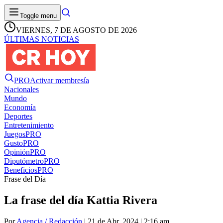
Toggle menu
VIERNES, 7 DE AGOSTO DE 2026
ÚLTIMAS NOTICIAS
PRO
Activar membresía
Nacionales
Mundo
Economía
Deportes
Entretenimiento
Juegos
PRO
Gusto
PRO
Opinión
PRO
Diputómetro
PRO
Beneficios
PRO
Frase del Día
La frase del día Kattia Rivera
Por
Agencia / Redacción
| 21 de Abr. 2024 | 2:16 am