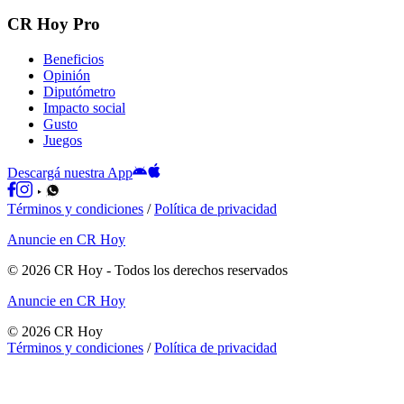
CR Hoy Pro
Beneficios
Opinión
Diputómetro
Impacto social
Gusto
Juegos
Descargá nuestra App
Términos y condiciones
/
Política de privacidad
Anuncie en CR Hoy
©
2026
CR Hoy
- Todos los derechos reservados
Anuncie en CR Hoy
©
2026
CR Hoy
Términos y condiciones
/
Política de privacidad