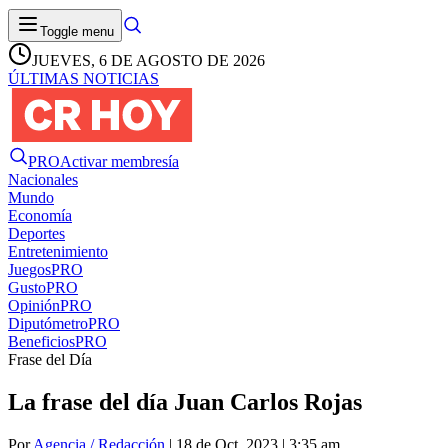
Toggle menu
JUEVES, 6 DE AGOSTO DE 2026
ÚLTIMAS NOTICIAS
PRO
Activar membresía
Nacionales
Mundo
Economía
Deportes
Entretenimiento
Juegos
PRO
Gusto
PRO
Opinión
PRO
Diputómetro
PRO
Beneficios
PRO
Frase del Día
La frase del día Juan Carlos Rojas
Por
Agencia / Redacción
| 18 de Oct. 2023 | 3:35 am