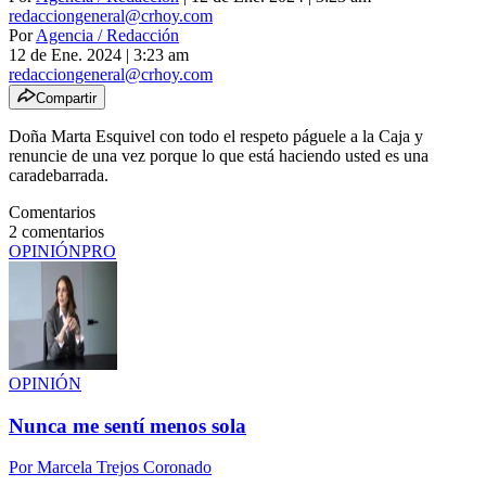
redacciongeneral@crhoy.com
Por
Agencia / Redacción
12 de Ene. 2024
|
3:23 am
redacciongeneral@crhoy.com
Compartir
Doña Marta Esquivel con todo el respeto páguele a la Caja y
renuncie de una vez porque lo que está haciendo usted es una
caradebarrada.
Comentarios
2
comentarios
OPINIÓN
PRO
OPINIÓN
Nunca me sentí menos sola
Por
Marcela Trejos Coronado