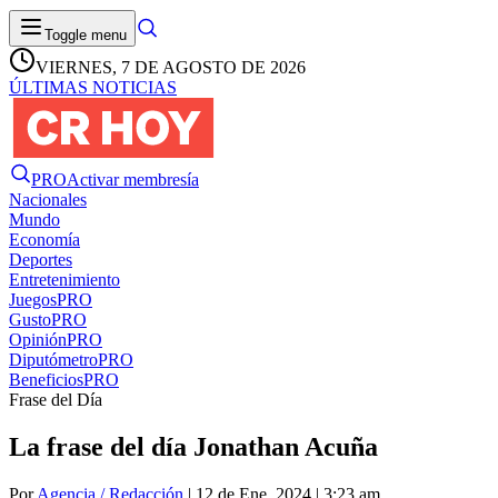
Toggle menu
VIERNES, 7 DE AGOSTO DE 2026
ÚLTIMAS NOTICIAS
PRO
Activar membresía
Nacionales
Mundo
Economía
Deportes
Entretenimiento
Juegos
PRO
Gusto
PRO
Opinión
PRO
Diputómetro
PRO
Beneficios
PRO
Frase del Día
La frase del día Jonathan Acuña
Por
Agencia / Redacción
| 12 de Ene. 2024 | 3:23 am