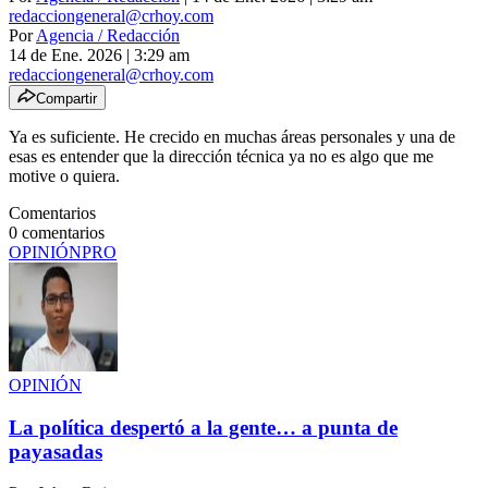
redacciongeneral@crhoy.com
Por
Agencia / Redacción
14 de Ene. 2026
|
3:29 am
redacciongeneral@crhoy.com
Compartir
Ya es suficiente. He crecido en muchas áreas personales y una de
esas es entender que la dirección técnica ya no es algo que me
motive o quiera.
Comentarios
0
comentarios
OPINIÓN
PRO
OPINIÓN
La política despertó a la gente… a punta de
payasadas