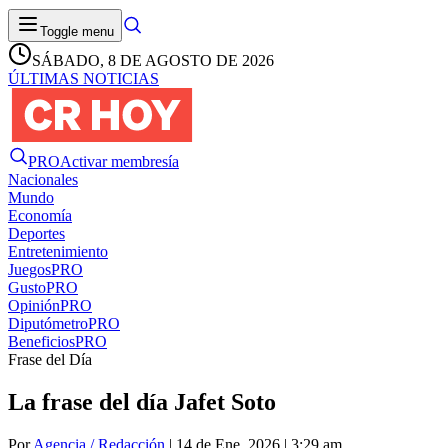
Toggle menu
SÁBADO, 8 DE AGOSTO DE 2026
ÚLTIMAS NOTICIAS
PRO
Activar membresía
Nacionales
Mundo
Economía
Deportes
Entretenimiento
Juegos
PRO
Gusto
PRO
Opinión
PRO
Diputómetro
PRO
Beneficios
PRO
Frase del Día
La frase del día Jafet Soto
Por
Agencia / Redacción
| 14 de Ene. 2026 | 3:29 am