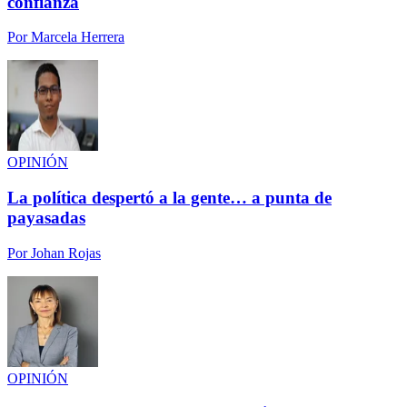
confianza
Por
Marcela Herrera
OPINIÓN
La política despertó a la gente… a punta de
payasadas
Por
Johan Rojas
OPINIÓN