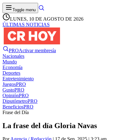
Toggle menu
LUNES, 10 DE AGOSTO DE 2026
ÚLTIMAS NOTICIAS
PRO
Activar membresía
Nacionales
Mundo
Economía
Deportes
Entretenimiento
Juegos
PRO
Gusto
PRO
Opinión
PRO
Diputómetro
PRO
Beneficios
PRO
Frase del Día
La frase del día Gloria Navas
Por
Agencia / Redacción
| 17 de Sep. 2025 | 3:23 am