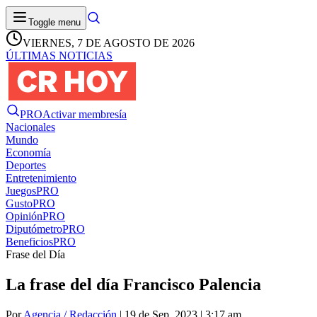
Toggle menu
VIERNES, 7 DE AGOSTO DE 2026
ÚLTIMAS NOTICIAS
PRO
Activar membresía
Nacionales
Mundo
Economía
Deportes
Entretenimiento
Juegos
PRO
Gusto
PRO
Opinión
PRO
Diputómetro
PRO
Beneficios
PRO
Frase del Día
La frase del día Francisco Palencia
Por
Agencia / Redacción
| 19 de Sep. 2023 | 3:17 am