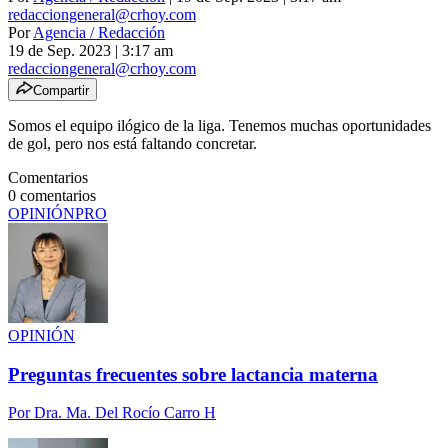
redacciongeneral@crhoy.com
Por
Agencia / Redacción
19 de Sep. 2023
|
3:17 am
redacciongeneral@crhoy.com
Compartir
Somos el equipo ilógico de la liga. Tenemos muchas oportunidades
de gol, pero nos está faltando concretar.
Comentarios
0
comentarios
OPINIÓN
PRO
OPINIÓN
Preguntas frecuentes sobre lactancia materna
Por
Dra. Ma. Del Rocío Carro H