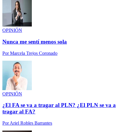
OPINIÓN
Nunca me sentí menos sola
Por
Marcela Trejos Coronado
OPINIÓN
¿El FA se va a tragar al PLN? ¿El PLN se va a
tragar al FA?
Por
Ariel Robles Barrantes